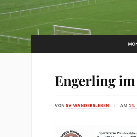
MO
Engerling im
VON
SV WANDERSLEBEN
AM
14.